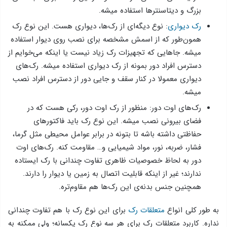
بزرگ و دیتاسنترها استفاده میشه.
رک دیواری
: نوع دیگه‌ای از رک‌ها، دیواری هست. این نوع رک
همون‌طور که از اسمش مشخصه برای نصب روی دیوار استفاده
میشه. جاهایی که تجهیزات رک زیاد نیست یا اینکه می‌خوایم از
دسترس افراد دور بمونه از رک دیواری استفاده میشه. رک‌های
دیواری معمولا در کنار سقف و جایی دور از دسترس افراد نصب
میشه.
رک‌های اوت دور: منظور از رک اوت دور، رکی هست که در
فضای بیرونی نصب میشه. این نوع رک باید فاکتورهای
حفاظتی داشته باشه تا بتونه در برابر عوامل محیطی مثل گرما،
فشار، ضربه، نور، مواد شیمیایی و… مقاومت کنه. رک‌های اوت
دور به لحاظ خصوصیات ظاهری تفاوت چندانی با رک ایستاده
ندارند؛ غیر از اینکه قابلیت اتصال به زمین یا دیوار را دارند.
همچنین جنس بدنه‌ی این رک‌ها هم مقاوم‌تره.
به طور کلی انواع
متعلقات رک
برای این نوع رک با هم تفاوت چندانی
نداره. کاربرد متعلقات رک برای هر سه نوع رک یکسانه؛ ولی ممکنه به