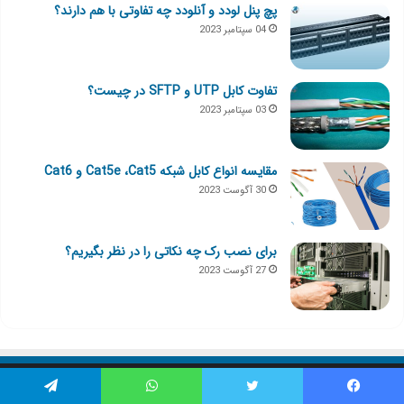
پچ پنل لودد و آنلودد چه تفاوتی با هم دارند؟
04 سپتامبر 2023
تفاوت کابل UTP و SFTP در چیست؟
03 سپتامبر 2023
مقایسه انواع کابل شبکه Cat5e ،Cat5 و Cat6
30 آگوست 2023
برای نصب رک چه نکاتی را در نظر بگیریم؟
27 آگوست 2023
هدف مجله آریا شبکه
یس بوک
توییتر
واتس آپ
تلگرام