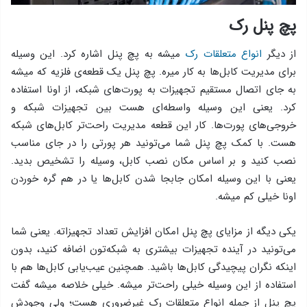
پچ پنل رک
از دیگر
انواع متعلقات رک
میشه به پچ پنل اشاره کرد. این وسیله
برای مدیریت کابل‌ها به کار میره. پچ پنل یک قطعه‌ی فلزیه که میشه
به جای اتصال مستقیم تجهیزات به پورت‌های شبکه، از اونا استفاده
کرد. یعنی این وسیله واسطه‌ای هست بین تجهیزات شبکه و
خروجی‌های پورت‌ها. کار این قطعه مدیریت راحت‌تر کابل‌های شبکه
هست. با کمک پچ پنل شما می‌تونید هر پورتی را در جای مناسب
نصب کنید و بر اساس مکان نصب کابل، وسیله را تشخیص بدید.
یعنی با این وسیله امکان جابجا شدن کابل‌ها یا در هم گره‌ خوردن
اونا خیلی کم میشه.
یکی دیگه از مزایای پچ پنل امکان افزایش تعداد تجهیزاته. یعنی شما
می‌تونید در آینده تجهیزات بیشتری به شبکه‌تون اضافه کنید، بدون
اینکه نگران پیچیدگی کابل‌ها باشید. همچنین عیب‌یابی کابل‌ها هم با
استفاده از این وسیله خیلی راحت‌تر میشه. خیلی خلاصه میشه گفت
پچ پنل از جمله انواع متعلقات رک غیرضروری هست؛ ولی وجودش