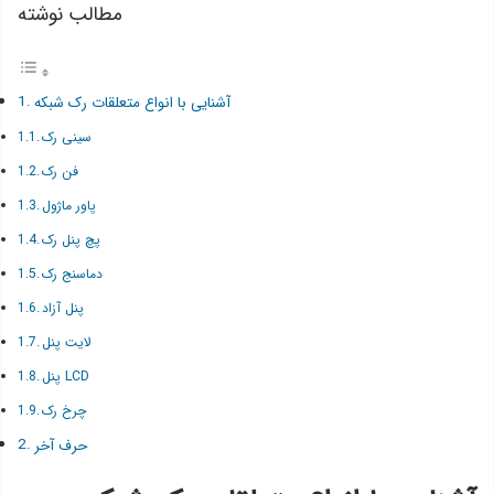
مطالب نوشته
آشنایی با انواع متعلقات رک شبکه
سینی رک
فن رک
پاور ماژول
پچ پنل رک
دماسنج رک
پنل آزاد
لایت پنل
پنل LCD
چرخ رک
حرف آخر