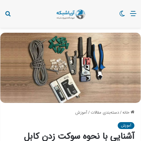
منو
تغییر
دنب
پوسته
چی
می
خانه
/
دسته‌بندی مقالات
/
آموزش
آموزش
آشنایی با نحوه سوکت زدن کابل