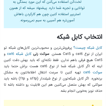
لخت‌کن استفاده می‌کنن که این مورد بستگی به
توانایی و تجربه‌ شما داره. پیشنهاد میشه که از همون
استریپر استفاده کنین چون هم کارکردن باهاش
آسون‌تره هم آسیبی به سیم نمی‌رسونه.
انتخاب کابل شبکه
کابل شبکه چیست؟
پرفروش‌‎ترین و محبوب‌ترین کابل‌های شبکه تو
ایران از نوع cat6 و Cat5 هستن.
سوکت زنی
کابل شبکه cat6
و
Cat5 هیچ فرقی باهم ندارن. فقط نکته‌ای که باید بهش دقت کنین
اینه که اگر کابل شبکه‌ شما از نوع cat6 هست براش حتما باید
سوکت cat6
تهیه کنین تا سرعت انتقال اطلاعاتتون به مشکل
برنخوره. اگر کابل شبکه‌تون از نوع شیلددار (sftp و ftp) باشه باید
سوکتی که بهش متصل می‌کنین هم این قابلیت رو داشته باشه تا
حذف نویز به‌خوبی انجام بشه.