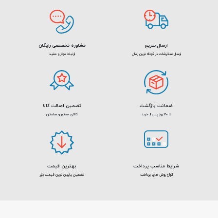
منتشر کرده و اشتعال پذیر است. در ساختار این پچ کورد SFTP
یک فویل و یک شیلد به دور کل کابل به کار رفته که از آن در
مقابل نویز و تداخل الکترو مغناطیسی محافظت میکند. جنس
مغزی این پچ کورد به صورت تمام مس – CCC است.
ارسال سریع
مشاوره تخصصی رایگان
ارسال سفارشات در کوتاه ترین زمان
ارتباط موثر و مفید
ضمانت بازگشت
تضمین اصالت کالا
تا 30 روز پس از خرید
کالای معتبر و مطمئن
شرایط مناسب پرداخت
بهترین قیمت
انواع روش های پرداخت
تضمین پایین ترین قیمت بازار