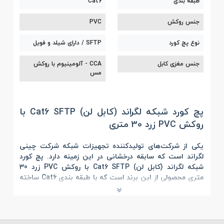
طبقه بندی
Cat6
جنس روکش
PVC
نوع پچ کورد
SFTP / دارای شیلد و فویل
جنس مغزی کابل
CCA - آلومینیوم با روکش
مس
پچ کورد شبکه لگراند (کابل لن) Cat6 SFTP با
روکش PVC زرد 30 متری
یکی از شرکت‌های تولیدکننده تجهیزات شبکه شرکت چینی
لگراند است که سابقه درخشانی در این زمینه دارد.
پچ کورد
شبکه لگراند (کابل لن) Cat6 SFTP با روکش PVC زرد 30
متری
محصولی از این برند است که با طبقه بندی Cat6 ساخته
شده است. سرعت انتقال اطلاعات این پچ کورد 1 گیگابیت بر
ثانیه و پهنای باند آن 250 مگاهرتز بر ثانیه است. این پچ کورد
با روکشی از جنس PVC محافظت می‌شود که انعطاف پذیری
بالایی دارد. اما در صورت آتش سوزی، هالوژن و گازهای سمی