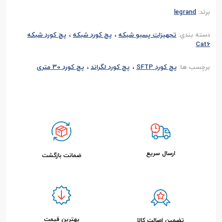
برند:
legrand
،
،
دسته بندی:
تجهیزات پسیو شبکه
پچ کورد شبکه
پچ کورد شبکه
Cat6
،
،
برچسب ها:
پچ کورد SFTP
پچ کورد لگراند
پچ کورد 30 متری
ارسال سریع
ضمانت بازگشت
بهترین قیمت
تضمین اصالت کالا