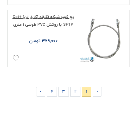
پچ کورد شبکه لگراند (کابل لن) Cat6
SFTP با روکش PVC طوسی 1 متری
369,000 تومان
›
4
3
2
1
‹