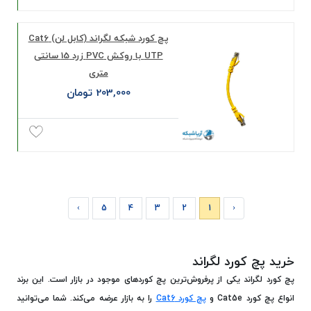
پچ کورد شبکه لگراند (کابل لن) Cat6
UTP با روکش PVC زرد 15 سانتی
متری
203,000 تومان
›
5
4
3
2
1
‹
خرید پچ کورد لگراند
پچ کورد لگراند یکی از پرفروش‌ترین پچ کوردهای موجود در بازار است. این برند
انواع پچ کورد Cat5e و
پچ کورد Cat6
را به بازار عرضه می‌کند. شما می‌توانید