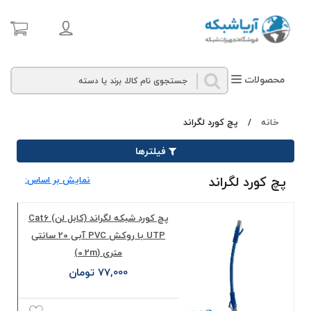
محصولات
خانه
/
پچ کورد لگراند
فیلترها
پچ کورد لگراند
نمایش بر اساس:
پچ کورد شبکه لگراند (کابل لن) Cat6
UTP با روکش PVC آبی 20 سانتی
متری (0.2m)
77,000 تومان