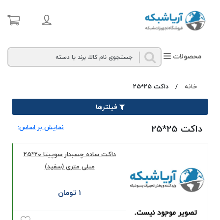
محصولات
خانه
/
داکت 25*25
فیلترها
داکت 25*25
نمایش بر اساس:
داکت ساده چسبدار سوپیتا 20*25
میلی‌ متری (سفید)
1 تومان