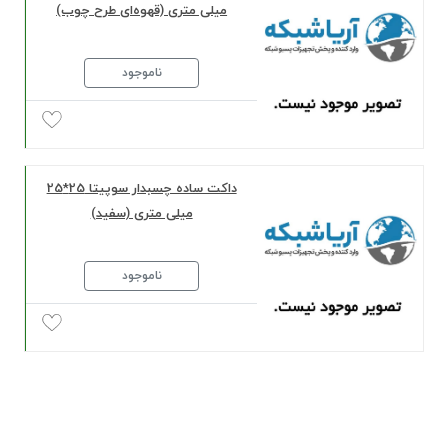
میلی‌ متری (قهوه‌ای طرح چوب)
ناموجود
داکت ساده چسبدار سوپیتا 25*25
میلی‌ متری (سفید)
ناموجود