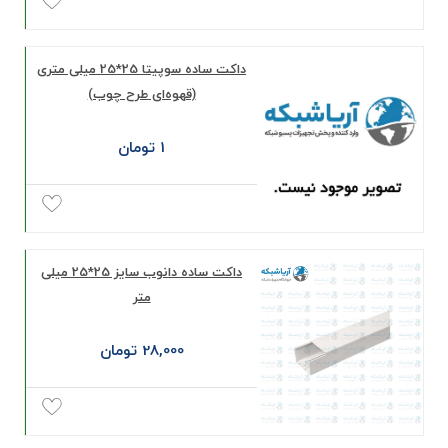
داکت ساده سوپیتا 25*25 میلی‌ متری
(قهوه‌ای طرح چوب)
1 تومان
داکت ساده دانوب سایز 25*25 میلی‌
متر
28,000 تومان