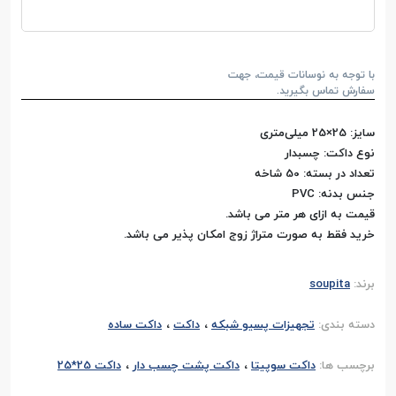
با توجه به نوسانات قیمت، جهت
سفارش تماس بگیرید.
سایز: 25×25 میلی‌متری
نوع داکت: چسبدار
تعداد در بسته: 50 شاخه
جنس بدنه: PVC
قیمت به ازای هر متر می باشد.
خرید فقط به صورت متراژ زوج امکان پذیر می باشد.
برند:
soupita
،
،
دسته بندی:
تجهیزات پسیو شبکه
داکت
داکت ساده
،
،
برچسب ها:
داکت سوپیتا
داکت پشت چسب دار
داکت 25*25