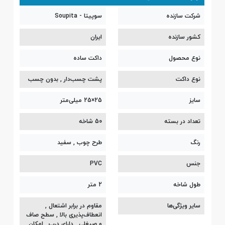
شرکت سازنده
سوپیتا - Soupita
کشور سازنده
ایران
نوع محصول
داکت ساده
نوع داکت
پشت چسب‌دار , بدون چسب
سایز
25×25 میلی‌متر
تعداد در بسته
50 شاخه
رنگ
طرح چوب , سفید
جنس
PVC
طول شاخه
2 متر
سایر ویژگی‌ها
مقاوم در برابر اشتعال ,
انعطاف‌پذیری بالا , سطح صاف
و صیغلی , دارای درب , امکان