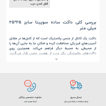
قفل شدن درب
بررسی کلی داکت ساده سوپیتا سایز 25*25
میلی‌ متر
داکت یک کانال از جنس پلاستیک است که از کابل‌ها در مقابل
آسیب‌های فیزیکی محافظت کرده و امکان جا به جایی آن‌ها را
از محیطی به محیط دیگر فراهم می‌کند. همچنین روی
داکت
‌های پلاستیکی یک درب از همین جنس قرار می‌گیرد.
داکت ساده سوپیتا سایز 25*25 میلی‌ متر
محصول شرکت
سوپیتا
است که در رنگ‌های
سفید و قهوه‌ای طرح چوب تولید
می‌شود و امکان سفارش آن در رنگ‌های دیگر نیز وجود دارد.
جنس بدنه‌ی این محصول از PVC مرغوب است که مقاومت
بالایی در برابر شعله آتش و دمای بسیار بالا یا بسیار پایین
دارد. در ضمن
برند سوپیتا
داکت‌های خود را با استاندارد
50085 اروپا و پانچ کف تولید می‌کند.
از جمله ویژگی‌های داکت سوپیتا، درب‌هایی با امکان قفل
ارسال سریع
مشاوره تخصصی رایگان
شدن هستند. همچنین این محصولات انعطاف پذیری بالا و
ارسال سفارشات در کوتاه ترین زمان
ارتباط موثر و مفید