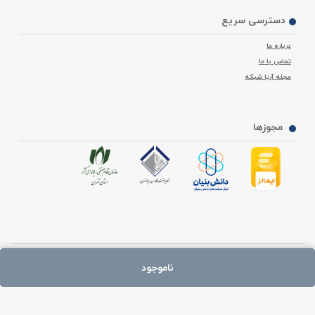
دسترسی سریع
درباره ما
تماس با ما
مجله آریا شبکه
مجوزها
با ما در تماس باشید ما پاسخگوی شما هستیم:
ناموجود
02188938049
(تلفن)
09370000724
(پیام رسان بله )