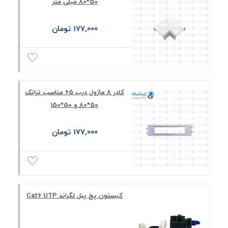
50*80 میلی متر
177,000 تومان
کادر 8 ماژول درب 65 مناسب ترانک
50*80 و 50*150
177,000 تومان
کیستون پچ پنل لگراند Cat6 UTP