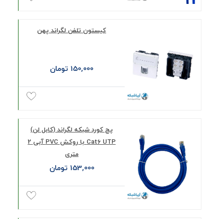
کیستون تلفن لگراند پهن
150,000 تومان
پچ کورد شبکه لگراند (کابل لن)
Cat6 UTP با روکش PVC آبی 2
متری
153,000 تومان