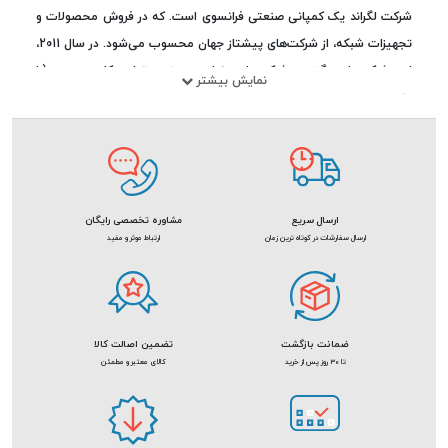
شرکت
لگراند
یک کمپانی صنعتی فرانسوی است. که در فروش محصولات و
تجهیزات شبکه، از شرکت‌های پیشتاز جهان محسوب می‌شود. در سال 2011،
این شرکت از بزرگ­ترین شرکت‌های دنیا در زمینه‌ی تولید کلید و پریز (با
نمایش بیشتر
داشتن 20 درصد بازار جهانی) و مدیریت کابل (با داشتن 15 درصد بازار
جهانی) بود. این موضوع باعث شد تا 75درصد گردش مالی این شرکت در
سطح جهانی تامین گردد. اکنون شرکت لگراند به گسترش دامنه‌ی
محصولات خود با استفاده از تکنولوژی‌هایی در راستای صرفه‌جویی در انرژی
و توسعه‌ی پایدار مشغول است.
ارسال سریع
مشاوره تخصصی رایگان
ارسال سفارشات در کوتاه ترین زمان
ارتباط موثر و مفید
ضمانت بازگشت
تضمین اصالت کالا
تا 30 روز پس از خرید
کالای معتبر و مطمئن
تجهیزات شبکه لگراند
محصولات و تجهیزات شرکت
Legrand
به دسته‌های زیر تقسیم می‌شوند: