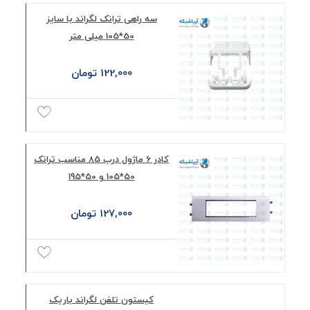
سه راهی ترانک لگراند با سایز
50*105 میلی متر
122,000 تومان
کادر 6 ماژول درب 85 مناسب ترانک
50*105 و 50*195
127,000 تومان
کیستون تلفن لگراند باریک