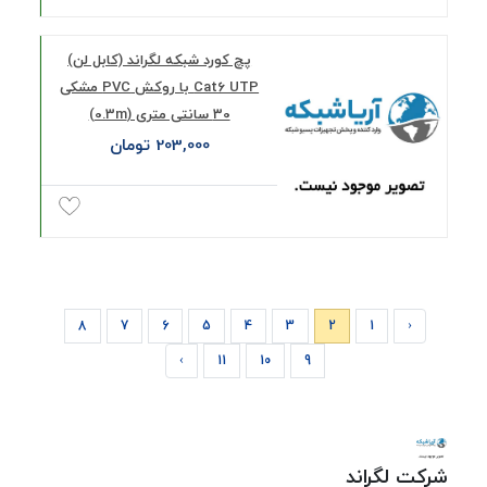
پچ کورد شبکه لگراند (کابل لن)
Cat6 UTP با روکش PVC مشکی
30 سانتی متری (0.3m)
203,000 تومان
8
7
6
5
4
3
2
1
‹
›
11
10
9
شرکت لگراند