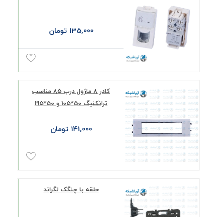
135,000 تومان
کادر 8 ماژول درب 85 مناسب
ترانکنیگ 50*105 و 50*195
141,000 تومان
حلقه با چنگک لگراند