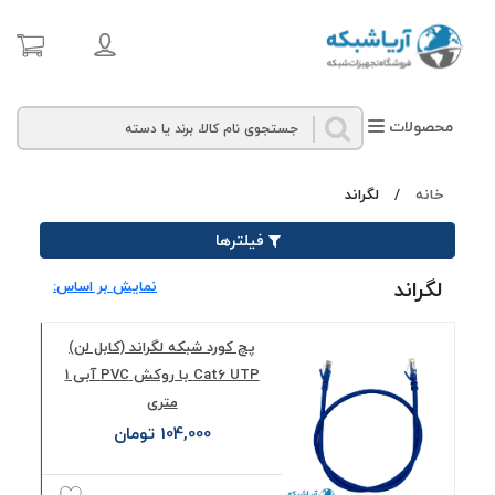
محصولات
خانه
/
لگراند
فیلترها
لگراند
نمایش بر اساس:
پچ کورد شبکه لگراند (کابل لن)
Cat6 UTP با روکش PVC آبی 1
متری
104,000 تومان