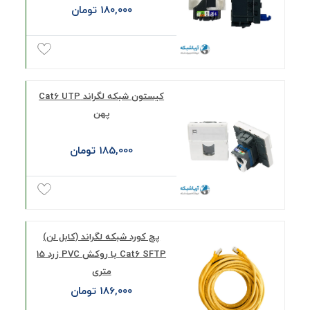
180,000 تومان
کیستون شبکه لگراند Cat6 UTP
پهن
185,000 تومان
پچ کورد شبکه لگراند (کابل لن)
Cat6 SFTP با روکش PVC زرد 15
متری
186,000 تومان