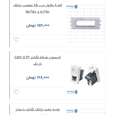
کادر6 ماژول درب 65 مناسب ترانک
50*80 و 50*150
156,000 تومان
کیستون شبکه لگراند Cat6 UTP
باریک
168,000 تومان
زاویه تخت ترانک لگراند با سایز