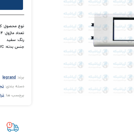
نوع محصول: کا
تعداد ماژول: 4 ماژول
رنگ: سفید
جنس بدنه: PVC
برند:
legrand
دسته بندی:
تج
برچسب ها:
تران