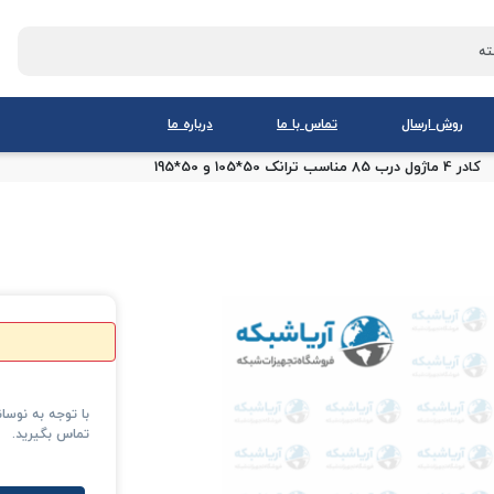
روش ارسال
تماس با ما
درباره ما
کادر 4 ماژول درب 85 مناسب ترانک 50*105 و 50*195
با توجه به نوس
تماس بگیرید.