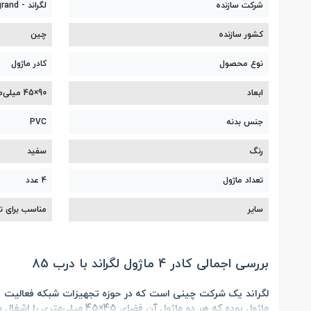
شرکت سازنده
لگراند - Legrand
کشور سازنده
چین
نوع محصول
کادر ماژول
ابعاد
90×45 میلی‌متر
جنس بدنه
PVC
رنگ
سفید
تعداد ماژول
4 عدد
سایر
مناسب برای ترانکینگ‌های 
بررسی اجمالی کادر 4 ماژول لگراند با درب 85
لگراند یک شرکت چینی است که در حوزه تجهیزات شبکه فعالیت دا
ماژول بوده که هر دو ماژول آن فضای 45×45 میلی‌متری را اشغال می‌کند. قابل ذکر است که محصول فوق تنها برای ترانکینگ‌های 50×105 و 50×195 لگراند قابل استفاده است.