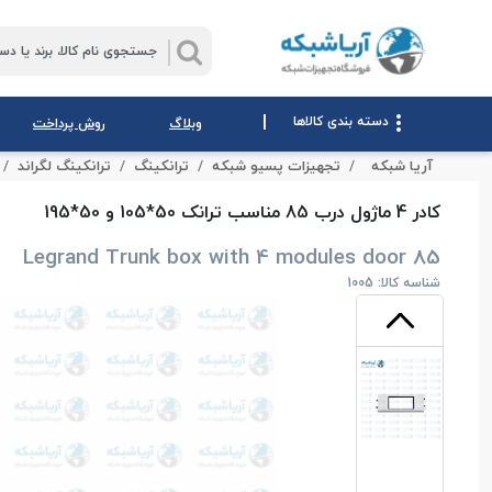
|
دسته بندی کالاها
وبلاگ
روش پرداخت
آریا شبکه
تجهیزات پسیو شبکه
ترانکینگ
ترانکینگ لگراند
کادر 4 ماژول درب 85 مناسب ترانک 50*105 و 50*195
Legrand Trunk box with 4 modules door 85
شناسه کالا: 1005