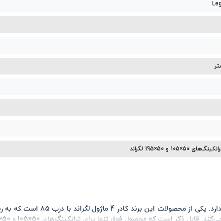
50×105 و 50×195 لگراند
رد. یکی از محصولات این برند
کادر 4 ماژول لگراند با درب 85