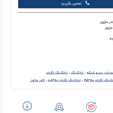
تماس بگیرید
در ماژول
،
،
هیزات پسیو شبکه
ترانکینگ
ترانکینگ لگراند
،
،
کینگ لگراند 50*195
ترانکینگ لگراند 50*105
کادر ماژول