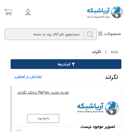
محصولات
خانه
/
لگراند
فیلترها
لگراند
نمایش بر اساس:
زاویه تخت 50*195 ترانک لگراند
ناموجود