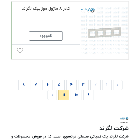
کادر 8 ماژول موزاییک لگراند
ناموجود
8
7
6
5
4
3
2
1
‹
›
11
10
9
شرکت لگراند
شرکت
لگراند
یک کمپانی صنعتی فرانسوی است. که در فروش محصولات و