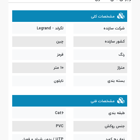
مشخصات کلی
شرکت سازنده
لگراند - Legrand
کشور سازنده
چین
رنگ
قرمز
متراژ
10 متر
بسته بندی
نایلون
مشخصات فنی
طبقه بندی
Cat6
جنس روکش
PVC
نوع پچ کورد
UTP / بدون شیلد و فویل