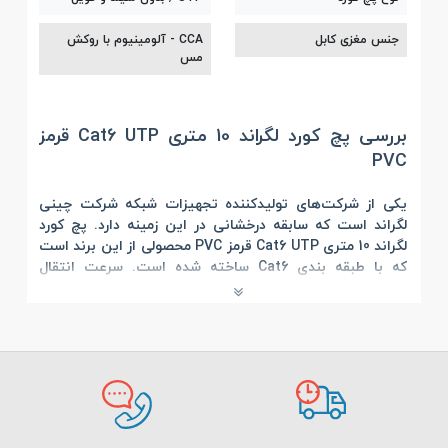
جنس مغزی کابل
CCA - آلومینیوم با روکش
مس
بررسی پچ کورد لگراند 10 متری Cat6 UTP قرمز
PVC
یکی از شرکت‌های تولیدکننده تجهیزات شبکه شرکت چینی
لگراند است که سابقه درخشانی در این زمینه دارد.
پچ کورد
لگراند 10 متری Cat6 UTP قرمز PVC
محصولی از این برند است
که با طبقه بندی Cat6 ساخته شده است. سرعت انتقال
اطلاعات این پچ کورد 1 گیگابیت بر ثانیه و پهنای باند آن 250
مگاهرتز بر ثانیه است. این پچ کورد با روکشی از جنس PVC
محافظت می‌شود که انعطاف پذیری بالایی دارد. اما در صورت
آتش سوزی، هالوژن و گازهای سمی منتشر کرده و اشتعال پذیر
است. این پچ کورد فویل و شیلدی برای جلوگیری از نویز پذیری
و تداخلات الکترو مغناطیسی ندارد. جنس مغزی این پچ کورد
به صورت تمام مس – CCC است.