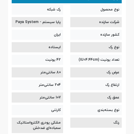
نوع محصول
رک شبکه
شرکت سازنده
پایا سیستم - Paya System
کشور سازنده
ایران
نوع رک
ایستاده
تعداد یونیت (1U=4.44cm)
42 یونیت
عرض رک
80 سانتی‌متر
ارتفاع رک
204 سانتی‌متر
عمق رک
107 سانتی‌متر
نوع بسته‌بندی
کارتنی
رنگ
مشکی پودری الکترواستاتیک
سمباده‌ای ضدخش