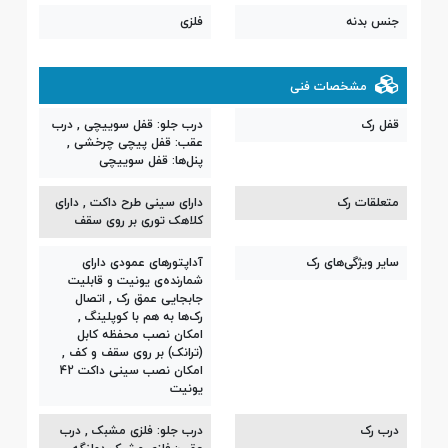
جنس بدنه
فلزی
مشخصات فنی
قفل رک
درب جلو: قفل سوییچی , درب
عقب: قفل پیچی چرخشی ,
پنل‌ها: قفل سوییچی
متعلقات رک
دارای سینی طرح داکت , دارای
کلاهک توری بر روی سقف
سایر ویژگی‌های رک
آداپتورهای عمودی دارای
شمارنده‌ی یونیت و قابلیت
جابجایی عمق رک , اتصال
رک‌ها به هم با کوپلینگ ,
امکان نصب محفظه کابل
(ترانک) بر روی سقف و کف ,
امکان نصب سینی داکت 42
یونیت
درب رک
درب جلو: فلزی مشبک , درب