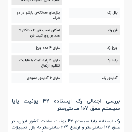
عقب: فلزی مشبک دولنگه
پنل رک
پنل‌های سه‌تکه‌ی بازشو در دو
طرف
فن رک
امکان نصب فن تا حداکثر 6
عدد بر روی کیت فن
چرخ رک
دارای 4 عدد چرخ
پایه رک
دارای 4 پایه ثابت با قابلیت
تنظیم ارتفاع
آداپتور رک
دارای 6 آداپتور عمودی
بررسی اجمالی رک ایستاده 42 یونیت پایا
سیستم عمق 107 سانتی‌متر
رک ایستاده پایا سیستم 42 یونیت
ساخت کشور ایران، در
عمق 107 سانتی‌متر و ارتفاع 204 سانتی‌متر به بازار تجهیزات