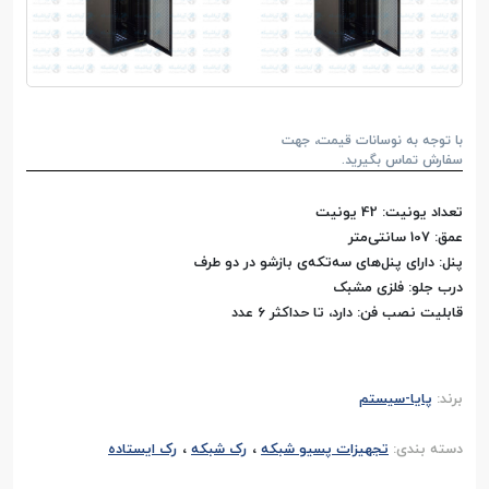
با توجه به نوسانات قیمت، جهت
سفارش تماس بگیرید.
تعداد یونیت: 42 یونیت
عمق: 107 سانتی‌متر
پنل: دارای پنل‌های سه‌تکه‌ی بازشو در دو طرف
درب جلو: فلزی مشبک
قابلیت نصب فن: دارد، تا حداکثر 6 عدد
برند:
پایا-سیستم
،
،
دسته بندی:
تجهیزات پسیو شبکه
رک شبکه
رک ایستاده