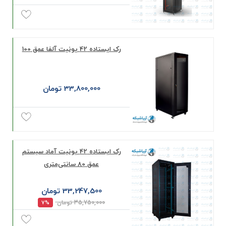
رک ایستاده 42 یونیت آلفا عمق 100
33,800,000 تومان
رک ایستاده 42 یونیت آماد سیستم
عمق 80 سانتی‌متری
33,247,500 تومان
35,750,000 تومان
7%