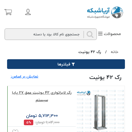
محصولات
خانه
/
رک 42 یونیت
فیلترها
رک 42 یونیت
نمایش بر اساس:
رک لابراتواری 42 یونیت عمق 27 پایا
سیستم
5,713,300 تومان
6,014,000 تومان
5%