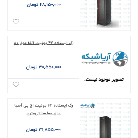
28,150,000 تومان
رک ایستاده 42 یونیت آلفا عمق 80
30,550,000 تومان
رک ایستاده 42 یونیت اچ پی آسیا
عمق 100 سانتی‌متری
31,855,000 تومان