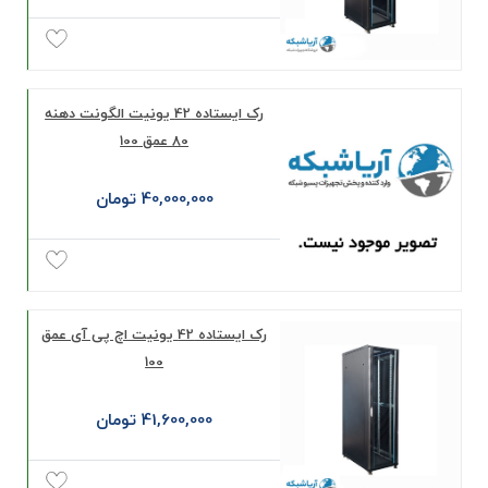
رک ايستاده 42 يونيت الگونت دهنه
80 عمق 100
40,000,000 تومان
رک ایستاده 42 یونیت اچ پی آی عمق
100
41,600,000 تومان