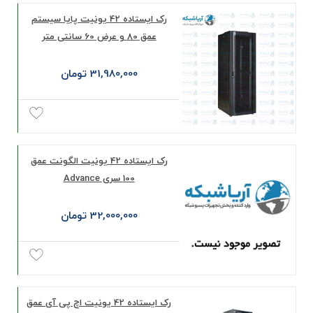
رک ایستاده 42 یونیت پایا سیستم
عمق 80 و عرض 60 سانتی‌ متر
31,980,000 تومان
رک ايستاده 42 يونيت الگونت عمق
100 سری Advance
32,000,000 تومان
رک ایستاده 42 یونیت اچ پی آی عمق