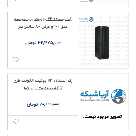
رک ایستاده 42 یونیت پایا سیستم
عمق 100 و عرض 80 سانتی‌متر
42,375,000 تومان
رک ايستاده 42 يونيت الگونت طرح
APC دهنه 60 عمق 107
60,000,000 تومان