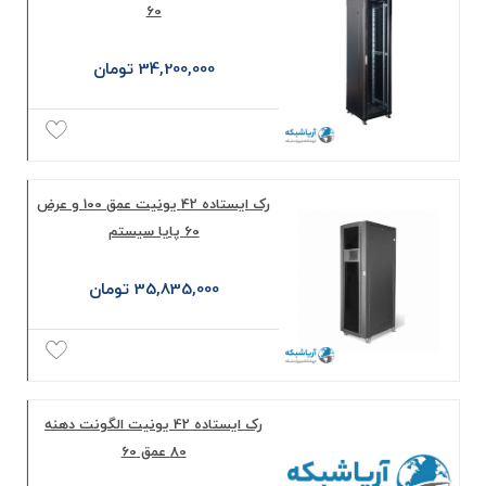
60
34,200,000 تومان
رک ایستاده 42 یونیت عمق 100 و عرض
60 پایا سیستم
35,835,000 تومان
رک ايستاده 42 يونيت الگونت دهنه
80 عمق 60