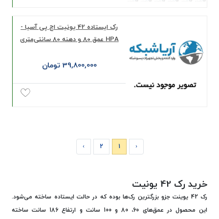
رک ایستاده 42 یونیت اچ پی آسیا -
HPA عمق 80 و دهنه 80 سانتی‌متری
39,800,000 تومان
›
2
1
‹
خرید رک 42 یونیت
رک 42 یوینت جزو بزرگترین رک‌ها بوده که در حالت ایستاده ساخته می‌شود.
این محصول در عمق‌های 60، 80 و 100 سانت و ارتفاع 186 سانت ساخته