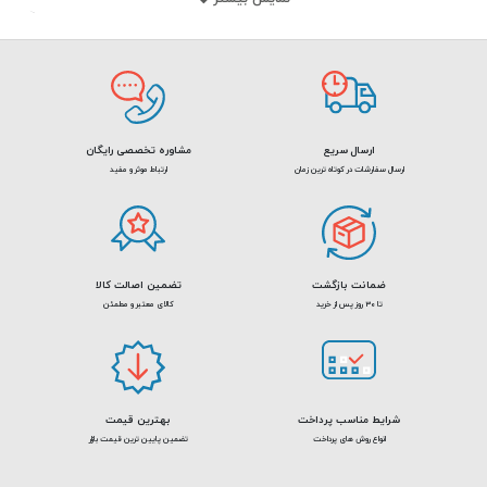
سریع کابل‌ها و همچنین منظم کردن فضای کابل‌کشی‌شده را فراهم می‌کند. پچ
پنل‌ها استاندارهای مختلفی دارند. این استانداردها همان Catها هستند. یکی از
پرکاربردترین پچ پنل‌ها،
پچ پنل
Cat6
است. این نوع از پچ پنل‌ از کابل‌ها،
کیستون و سوکت‎‌های همین استاندارد یعنی Cat6 پشتیبانی می‌کنند.
ارسال سریع
مشاوره تخصصی رایگان
ارسال سفارشات در کوتاه ترین زمان
ارتباط موثر و مفید
ضمانت بازگشت
تضمین اصالت کالا
تا 30 روز پس از خرید
کالای معتبر و مطمئن
نکات مهم هنگام خرید پچ پنل Cat6
پچ پنل Cat6
برای اتصال کابل شبکه Cat6 به سایر تجهیزات شبکه مثل روتر،
سوئیچ، هاب و... استفاده می‌شود. در هنگام خرید این محصول به نکات زیر
شرایط مناسب پرداخت
بهترین قیمت
توجه کنید:
انواع روش های پرداخت
تضمین پایین ترین قیمت بازار
پچ پنل شبکه تعداد پورت‌های مشخصی دارد. این تعداد پورت‌ها عبارت‌اند از
پچ
پنل 24 پورت
یا پچ پنل 48 پورت. اگر شبکه‌ی گسترده‌ای در اختیار دارید