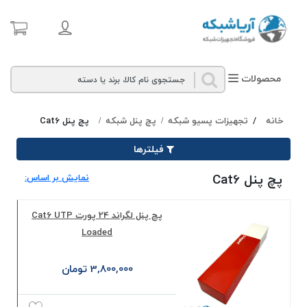
محصولات
خانه
/
تجهیزات پسیو شبکه
پچ پنل شبکه
پچ پنل Cat6
/
/
فیلترها
پچ پنل Cat6
نمایش بر اساس:
پچ پنل لگراند 24 پورت Cat6 UTP
Loaded
3,800,000 تومان