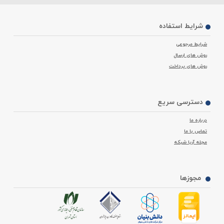
استفاده از پچ پنل با تعداد پورت‌های بیشتر مناسب‌تر است.
حتما به سازگاری پچ پنل با سایر تجهیزات شبکه از نظر استاندارد توجه کنید.
چراکه عدم تطابق استانداردهای پچ پنل با کابل‌ها و کیستون موجب کاهش
شرایط استفاده
عملکرد تجهیزات شبکه شما خواهد شد. برای مثال در
پچ پنل
Cat6
کابل‌ متصل
به این پچ پنل باید از استاندارد Cat6 برخوردار باشد. این نوع کابل می‌تواند
شرایط مرجوعی
اطلاعات شما را با سرعت 1 گیگابیت بر ثانیه و پهنای باند 250 مگاهرتز انتقال
دهد.
روش های ارسال
روش های پرداخت
دسترسی سریع
درباره ما
تماس با ما
مجله آریا شبکه
برندهای مختلفی در بازار تجهیزات شبکه، به تولید پچ پنل‌ مشغول هستند که
می‌توانیم به برندهای دی لینک، گیگانت، سانت، متاالکترونیک، اشنایدر اکتاسی،
مجوزها
اشنایدر، دیجی لینک، لگراند، باگ، متاالکترونیک، امپ و نگزنس اشاره کنیم. باید
گفت که
پچ پنل نگزنس
و لگراند در ایران محبوبیت بسیاری دارند.
این محصول برای هر دو کابل SFTP و UTP تولید می‌شود. کابل UTP بدون
شیلد و فویل است در حالی که کابل SFTP برای جلوگیری از نویز، شیلد و فویل
دارد.
اگر پچ پنل شبکه را برای استفاده در داخل رک تهیه می‌کنید حتما به سایز