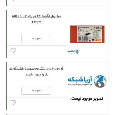
پچ پنل لگراند 24 پورت Cat6 UTP
LCS3
ناموجود
فریم پچ پنل 24 پورت دی لینک (شیلد
دار و بدون شیلد)
ناموجود