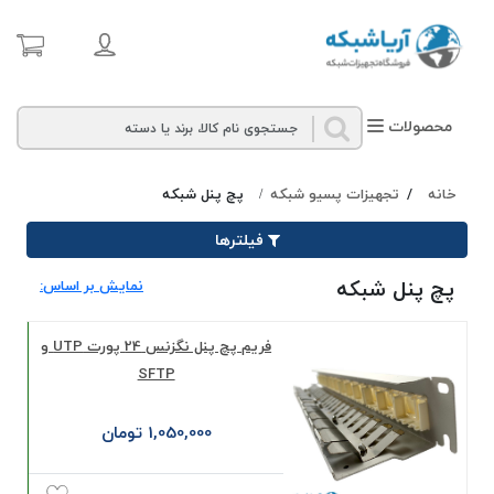
محصولات
خانه
/
تجهیزات پسیو شبکه
پچ پنل شبکه
/
فیلترها
پچ پنل شبکه
نمایش بر اساس:
فریم پچ پنل نگزنس 24 پورت UTP و
SFTP
1,050,000 تومان