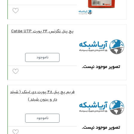
پچ پنل نگزنس 24 پورت Cat5e UTP
ناموجود
فریم پچ پنل 48 پورت دی لینک ( شیلد
دار و بدون شیلد )
ناموجود