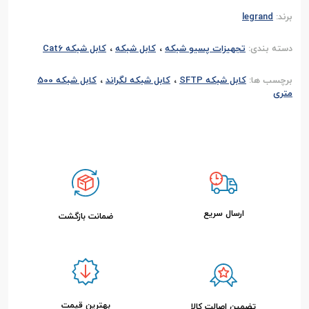
برند:
legrand
،
،
دسته بندی:
تجهیزات پسیو شبکه
کابل شبکه
کابل شبکه Cat6
،
،
برچسب ها:
کابل شبکه SFTP
کابل شبکه لگراند
کابل شبکه 500
متری
ارسال سریع
ضمانت بازگشت
بهترین قیمت
تضمین اصالت کالا