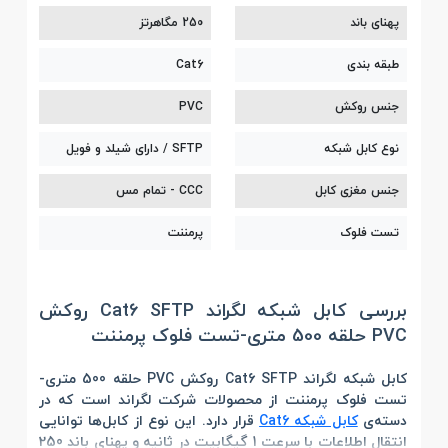
پهنای باند
250 مگاهرتز
طبقه بندی
Cat6
جنس روکش
PVC
نوع کابل شبکه
SFTP / دارای شیلد و فویل
جنس مغزی کابل
CCC - تمام مس
تست فلوک
پرمننت
بررسی کابل شبکه لگراند Cat6 SFTP روکش
PVC حلقه 500 متری-تست فلوک پرمننت
کابل شبکه لگراند Cat6 SFTP روکش PVC حلقه 500 متری-
تست فلوک پرمننت
از محصولات شرکت لگراند است که در
دسته‌ی
کابل شبکه Cat6
قرار دارد. این نوع از کابل‌ها توانایی
انتقال اطلاعات با سرعت 1 گیگابیت در ثانیه و پهنای باند 250