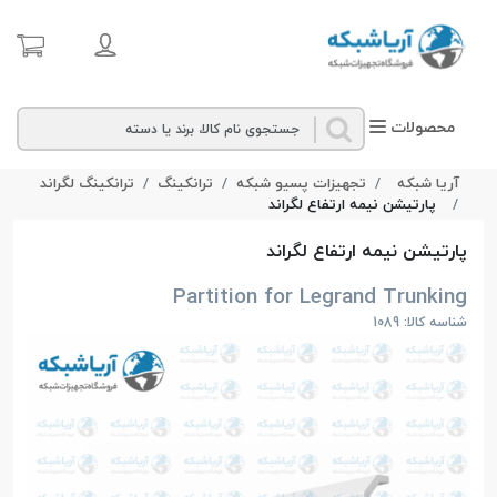
محصولات
آریا شبکه
تجهیزات پسیو شبکه
ترانکینگ
ترانکینگ لگراند
پارتيشن نيمه ارتفاع لگراند
پارتيشن نيمه ارتفاع لگراند
Partition for Legrand Trunking
شناسه کالا: 1089