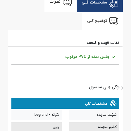
نظرات
مشخصات فنی
توضیح کلی
نقات قوت و ضعف
جنس بدنه از PVC مرغوب
ویژگی های محصول
مشخصات کلی
شرکت سازنده
لگراند - Legrand
کشور سازنده
چین