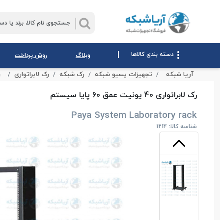
|
دسته بندی کالاها
وبلاگ
روش پرداخت
آریا شبکه
تجهیزات پسیو شبکه
رک شبکه
رک لابراتواری
ر
رک لابراتواری 40 یونیت عمق 60 پایا سیستم
Paya System Laboratory rack
شناسه کالا: 1214