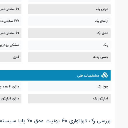
عرض رک
60 سانتی‌متر
ارتفاع رک
177 سانتی‌متر
عمق رک
60 سانتی‌متر
رنگ
مشکی پودری ا
جنس بدنه
فلزی
مشخصات فنی
چرخ رک
دارای 4 عدد چرخ
آداپتور رک
دارای آداپتور
بررسی رک لابراتواری 40 یونیت عمق 60 پایا سیستم