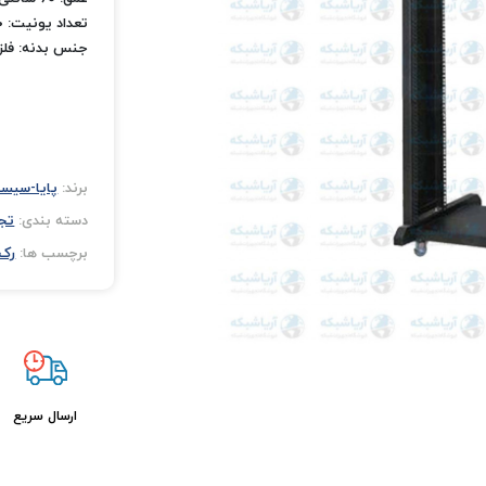
تعداد یونیت: 40 یونیت
جنس بدنه: فلز
برند:
پایا-سیس
دسته بندی:
تج
برچسب ها:
رک 40 یو
ارسال سریع