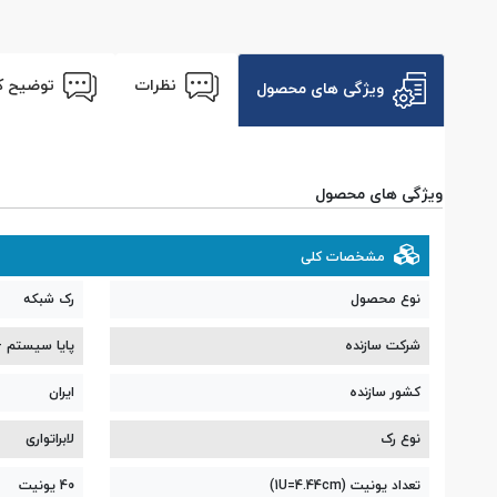
نظرات
توضیح ک
ویژگی های محصول
ویژگی های محصول
مشخصات کلی
نوع محصول
رک شبکه
شرکت سازنده
پایا سیستم - ya System
کشور سازنده
ایران
نوع رک
لابراتواری
تعداد یونیت (1U=4.44cm)
40 یونیت