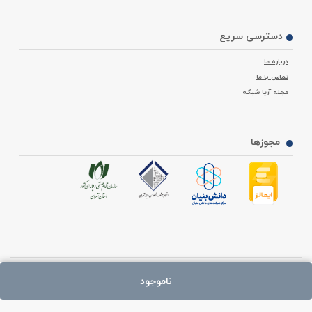
دسترسی سریع
درباره ما
تماس با ما
مجله آریا شبکه
مجوزها
با ما در تماس باشید ما پاسخگوی شما هستیم:
ناموجود
02188938049
(تلفن)
09370000724
(پیام رسان بله )