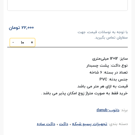
22,000 تومان
با توجه به نوسانات قیمت، جهت
سفارش تماس بگیرید.
-
+
سایز: 12×12 میلی‌متری
نوع داکت: پشت چسبدار
تعداد در بسته: 6 شاخه
جنس بدنه: PVC
قیمت به ازای هر متر می باشد.
خرید فقط به صورت متراژ زوج امکان پذیر می باشد .
برند:
دانوب-danub
،
،
دسته بندی:
تجهیزات پسیو شبکه
داکت
داکت ساده