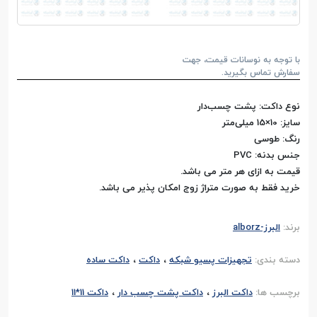
با توجه به نوسانات قیمت، جهت
سفارش تماس بگیرید.
نوع داکت: پشت چسب‌دار
سایز: 10×15 میلی‌متر
رنگ: طوسی
جنس بدنه: PVC
قیمت به ازای هر متر می باشد.
خرید فقط به صورت متراژ زوج امکان پذیر می باشد.
برند:
البرز-alborz
،
،
دسته بندی:
تجهیزات پسیو شبکه
داکت
داکت ساده
،
،
برچسب ها:
داکت البرز
داکت پشت چسب دار
داکت 11*11