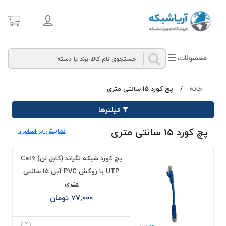
محصولات
خانه
/
پچ کورد 15 سانتی متری
فیلترها
پچ کورد 15 سانتی متری
نمایش بر اساس:
پچ کورد شبکه لگراند (کابل لن) Cat6
UTP با روکش PVC آبی 15 سانتی
متری
77,000 تومان