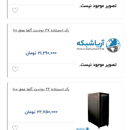
رک ایستاده 27 یونیت آلفا عمق 60
21,290,000 تومان
رک ایستاده 22 یونیت آلفا عمق 100
22,750,000 تومان