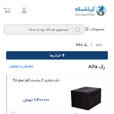
محصولات
خانه
/
رک Alfa
فیلترها
رک Alfa
نمایش بر اساس:
رک دیواری 4 یونیت آلفا عمق 45
2,400,000 تومان