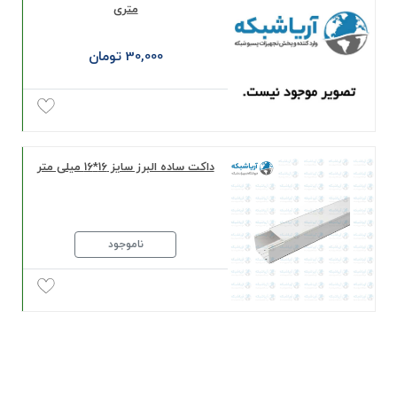
متری
30,000 تومان
داکت ساده البرز سایز 16*16 میلی‌ متر
ناموجود