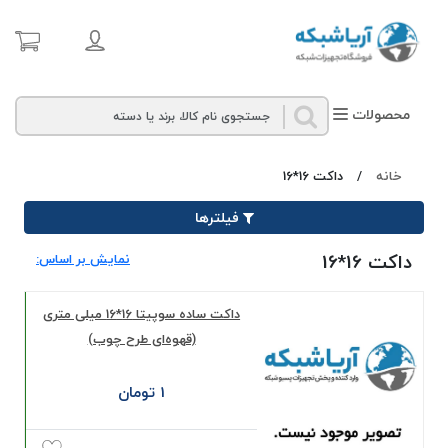
محصولات
خانه
/
داکت 16*16
فیلترها
داکت 16*16
نمایش بر اساس:
داکت ساده سوپیتا 16*16 میلی‌ متری
(قهوه‌ای طرح چوب)
1 تومان