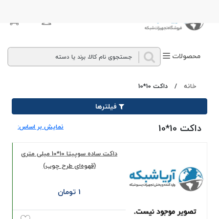
محصولات
خانه
/
داکت 10*10
فیلترها
داکت 10*10
نمایش بر اساس:
داکت ساده سوپیتا 10*10 میلی‌ متری
(قهوه‌ای طرح چوب)
1 تومان