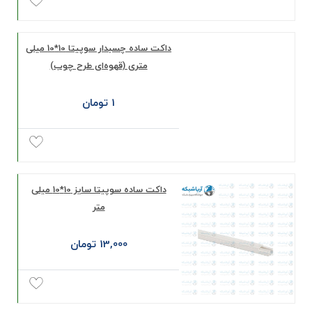
داکت ساده چسبدار سوپیتا 10*10 میلی‌
متری (قهوه‌ای طرح چوب)
1 تومان
داکت ساده سوپیتا سایز 10*10 میلی‌
متر
13,000 تومان