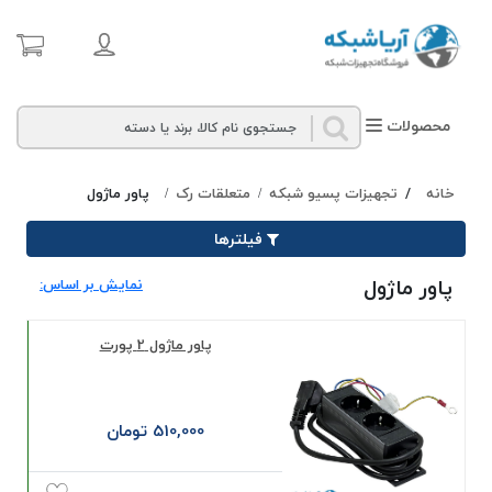
محصولات
خانه
/
تجهیزات پسیو شبکه
متعلقات رک
پاور ماژول
/
/
فیلترها
پاور ماژول
نمایش بر اساس:
پاور ماژول 2 پورت
510,000 تومان